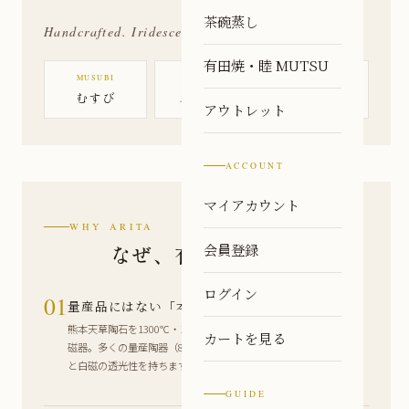
茶碗蒸し
Handcrafted. Iridescent. Made for your table.
有田焼・睦 MUTSU
MUSUBI
NEBULA
KOSAI
むすび
ネビュラ
虹彩
アウトレット
ACCOUNT
マイアカウント
WHY ARITA
なぜ、有田焼なのか
会員登録
ログイン
01
量産品にはない「本質」
熊本天草陶石を1300℃・16〜17時間かけて焼き締める本物の
カートを見る
磁器。多くの量産陶器（800〜1250℃焼成）とは異なる強度
と白磁の透光性を持ちます。
GUIDE