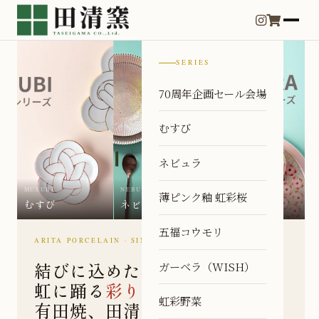
SERIES
70周年企画セール会場
むすび
ネビュラ
MUSUBI
NEBULA
KOSAI
薄ピンク釉 虹彩桜
むすび
ネビュラ
虹彩
五福コウモリ
ARITA PORCELAIN · SINCE 1956
結びに込めた心、
ガーベラ（WISH）
虹に踊る
彩り
。
虹彩野菜
有田焼、田清窯の器。