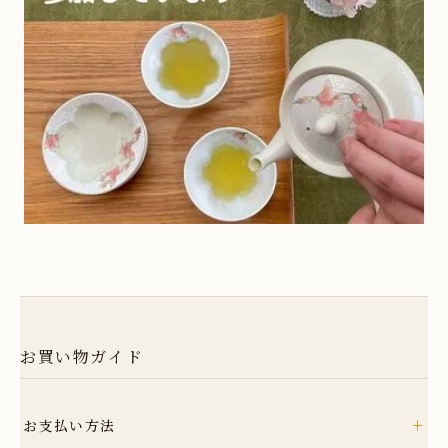
30
31
方割シリーズ
土・日・祝日は定休日となります。
お休み期間中のご注文商品の発送、
伝統工芸士作品 - ガーベラシリーズ
お問い合わせの対応は翌営業日以降と
なりますので、予めご了承ください。
茶碗蒸し
ギフト包装
お買い物ガイド
+
お支払い方法