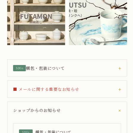
茶碗蒸し
有田焼・睦 MUTSU
+
梱包・包装について
SDGs
発送時、梱包の緩衝材として古新聞を使用させていただいてお
ります。
+
■ メールに関する重要なお知らせ
商品に箱はついておりません。ご希望の方は購入ページの「ギ
フト」よりお選びいただけます（有料）。
Gmailをご利用のお客様で、ご注文確認メールやお問い合わせの返
信が2営業日以内（土日祝除く）に届かない場合は、大変お手数で
+
ショップからのお知らせ
ご理解・ご協力をお願いいたします。ご不明な点は、ご注文時の備
すが下記よりご連絡ください。
考欄にてお知らせください。
田清窯HP お問い合わせフォーム →
梱包・包装について
SDGs