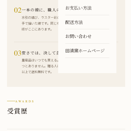
お支払い方法
02
一本の線に、職人の時間が乗る
水引の結び、ラスター彩の虹色。どちらも職人が一点一点、
配送方法
手で描いた線です。同じものは二つとない、量産できない技
術がここにあります。
お問い合わせ
田清窯ホームページ
03
安さでは、決して選べないもの
量産品はいつでも買える。でも、この結び目と同じものは二
つとありません。贈る人にしか贈れない一枚を。税込8,000円
以上で送料無料です。
AWARDS
受賞歴