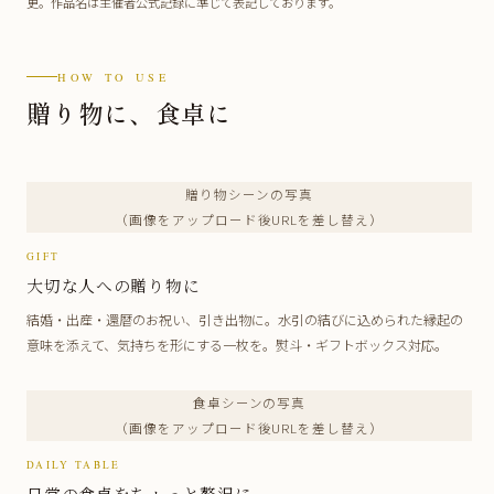
更。作品名は主催者公式記録に準じて表記しております。
HOW TO USE
贈り物に、食卓に
贈り物シーンの写真
（画像をアップロード後URLを差し替え）
GIFT
大切な人への贈り物に
結婚・出産・還暦のお祝い、引き出物に。水引の結びに込められた縁起の
意味を添えて、気持ちを形にする一枚を。熨斗・ギフトボックス対応。
食卓シーンの写真
（画像をアップロード後URLを差し替え）
DAILY TABLE
日常の食卓をちょっと贅沢に