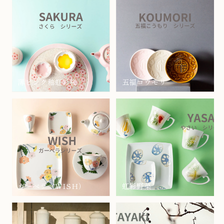
薄ピンク釉虹彩桜
五福コウモリ
ガーベラ（WISH）
虹彩野菜