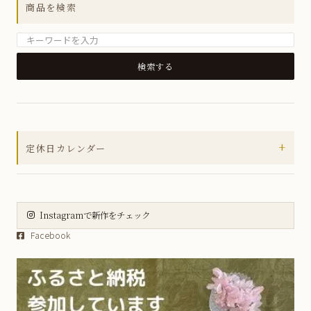
商品を検索
MUSUBIシリーズ
箸置き
小皿
銘々皿
小鉢
+
定休日カレンダー
小丼
2026年8月
皿
日
月
火
水
木
金
土
大皿
Instagramで新作をチェック
1
Facebook
2
3
4
5
6
7
8
虹彩野菜シリーズ
9
10
11
12
13
14
15
薄ピンク釉虹彩桜シリーズ
16
17
18
19
20
21
22
23
24
25
26
27
28
29
五福こうもりシリーズ