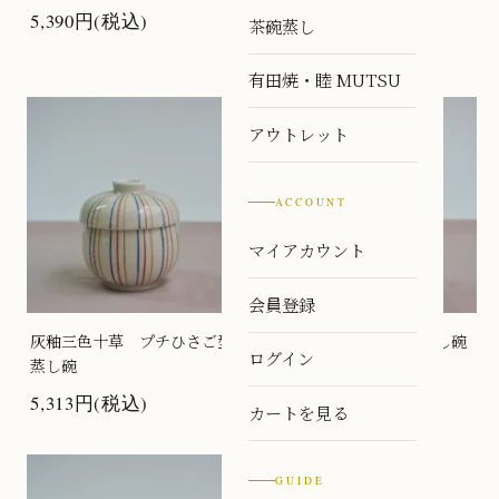
蒸し碗
5,390円(税込)
茶碗蒸し
7,513円(税込)
有田焼・睦 MUTSU
アウトレット
ACCOUNT
マイアカウント
会員登録
灰釉三色十草 プチひさご型
つゆ草 プチひさご型蒸し碗
ログイン
蒸し碗
7,975円(税込)
5,313円(税込)
カートを見る
GUIDE