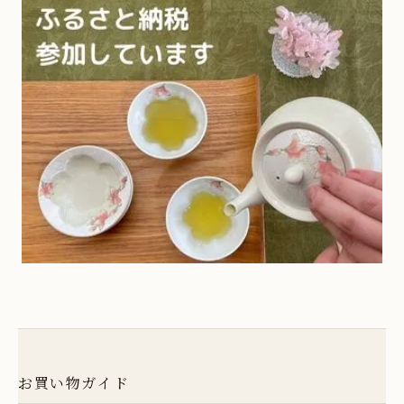
薄ピンク釉虹彩桜シリーズ
16
17
18
19
20
21
22
23
24
25
26
27
28
29
五福こうもりシリーズ
30
31
方割シリーズ
土・日・祝日は定休日となります。
お休み期間中のご注文商品の発送、
伝統工芸士作品 - ガーベラシリーズ
お問い合わせの対応は翌営業日以降と
なりますので、予めご了承ください。
茶碗蒸し
ギフト包装
お買い物ガイド