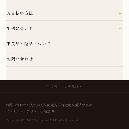
+
お支払い方法
クレジット
+
配送について
銀行振込
コンビニ
ヤマト運輸
+
不良品・返品について
Amazon Pay
詳細はこちら
Amazonのアカウントに登録された配送先や支払い方法を利用して決済でき
商品到着後速やかにご連絡ください。商品に欠陥がある場合を除き、返品に
+
ます。
お問い合わせ
は応じかねますのでご了承ください。
詳細はこちら
TEL: 0955-42-5201
詳細はこちら
MAIL: shop@taseigama.com
↑ このページの先頭へ
お問い合わせ
お支払い方法
配送方法
特定商取引法の表示
プライバシーポリシー
田清窯HP
Copyright (C) 2026 Taseigama All Rights Reserved.