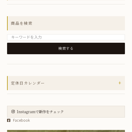
全ての商品
アウトレットセール
商品を検索
MUSUBIシリーズ
箸置き
小皿
銘々皿
小鉢
+
定休日カレンダー
小丼
2026年8月
皿
日
月
火
水
木
金
土
大皿
Instagramで新作をチェック
1
Facebook
2
3
4
5
6
7
8
虹彩野菜シリーズ
9
10
11
12
13
14
15