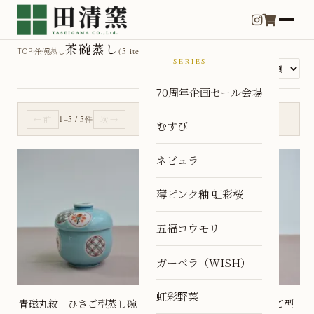
茶碗蒸し
TOP
茶碗蒸し
›
(5 items)
SERIES
並び替え
70周年企画セール会場
← 前
1–5 / 5件
次 →
むすび
ネビュラ
薄ピンク釉 虹彩桜
五福コウモリ
ガーベラ（WISH）
虹彩野菜
青磁丸紋 ひさご型蒸し碗
天目十二単衣 プチひさご型