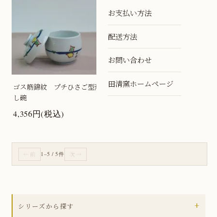
お支払い方法
配送方法
お問い合わせ
田清窯ホームページ
ゴス筋錦紋 プチひさご型蒸
し碗
4,356円(税込)
← 前
1–5 / 5件
次 →
+
シリーズから探す