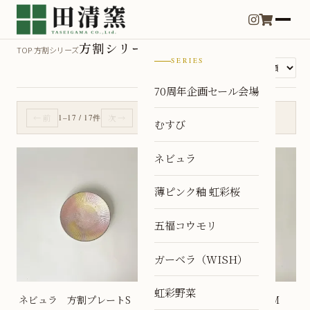
方割シリーズ
TOP
方割シリーズ
›
(17 items)
SERIES
並び替え
70周年企画セール会場
← 前
1–17 / 17件
次 →
むすび
ネビュラ
薄ピンク釉 虹彩桜
五福コウモリ
ガーベラ（WISH）
虹彩野菜
ネビュラ 方割プレートS
ネビュラ 方割プレートM