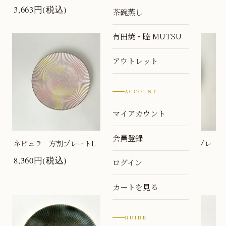
3,663円(税込)
5,467円(税込)
茶碗蒸し
有田焼・睦 MUTSU
アウトレット
ACCOUNT
マイアカウント
会員登録
ネビュラ 方割プレートL
ネビュラ 方割ディーププレ
ート
8,360円(税込)
ログイン
10,978円(税込)
カートを見る
GUIDE