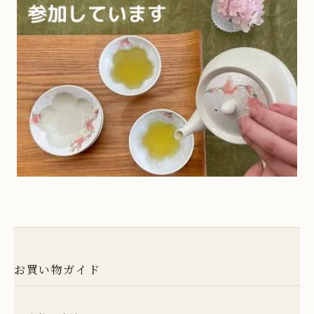
23
24
25
26
27
28
29
五福こうもりシリーズ
30
31
方割シリーズ
土・日・祝日は定休日となります。
お休み期間中のご注文商品の発送、
伝統工芸士作品 - ガーベラシリーズ
お問い合わせの対応は翌営業日以降と
なりますので、予めご了承ください。
茶碗蒸し
ギフト包装
お買い物ガイド