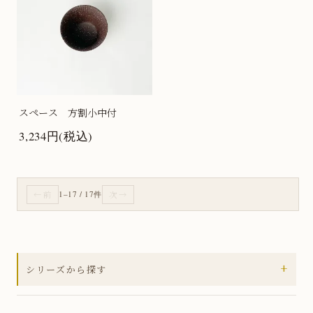
スペース 方割小中付
3,234円(税込)
← 前
1–17 / 17件
次 →
+
シリーズから探す
全ての商品