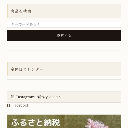
アウトレットセール
商品を検索
MUSUBIシリーズ
箸置き
小皿
銘々皿
小鉢
+
定休日カレンダー
小丼
2026年8月
皿
日
月
火
水
木
金
土
大皿
Instagramで新作をチェック
1
Facebook
2
3
4
5
6
7
8
虹彩野菜シリーズ
9
10
11
12
13
14
15
薄ピンク釉虹彩桜シリーズ
16
17
18
19
20
21
22