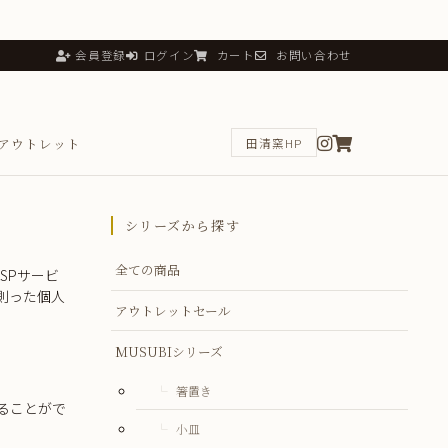
会員登録
ログイン
カート
お問い合わせ
アウトレット
田清窯HP
シリーズから探す
全ての商品
SPサービ
則った個人
アウトレットセール
MUSUBIシリーズ
箸置き
ることがで
小皿