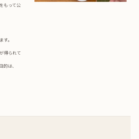
をもって公
ます。
が得られて
目的は、