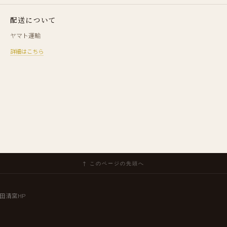
配送について
ヤマト運輸
詳細はこちら
↑ このページの先頭へ
田清窯HP