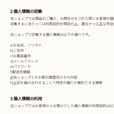
2.個人情報の収集
当ショップでは商品のご購入、お問合せをされた際にお客様の個
収集するにあたっては利用目的を明記の上、適法かつ公正な手段
当ショップで収集する個人情報は以下の通りです。
a)お名前、フリガナ
b)ご住所
c)お電話番号
d)メールアドレス
e)パスワード
f)配送先情報
g)当ショップとのお取引履歴及びその内容
h)上記を組み合わせることで特定の個人が識別できる情報
3.個人情報の利用
当ショップではお客様からお預かりした個人情報の利用目的は以