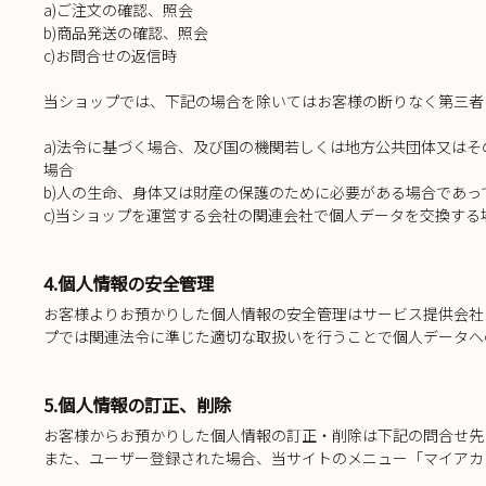
a)ご注文の確認、照会
b)商品発送の確認、照会
c)お問合せの返信時
当ショップでは、下記の場合を除いてはお客様の断りなく第三者
a)法令に基づく場合、及び国の機関若しくは地方公共団体又は
場合
b)人の生命、身体又は財産の保護のために必要がある場合であ
c)当ショップを運営する会社の関連会社で個人データを交換する
4.個人情報の安全管理
お客様よりお預かりした個人情報の安全管理はサービス提供会社
プでは関連法令に準じた適切な取扱いを行うことで個人データへ
5.個人情報の訂正、削除
お客様からお預かりした個人情報の訂正・削除は下記の問合せ先
また、ユーザー登録された場合、当サイトのメニュー「マイアカ