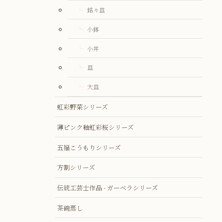
銘々皿
小鉢
小丼
皿
大皿
虹彩野菜シリーズ
薄ピンク釉虹彩桜シリーズ
五福こうもりシリーズ
方割シリーズ
伝統工芸士作品 - ガーベラシリーズ
茶碗蒸し