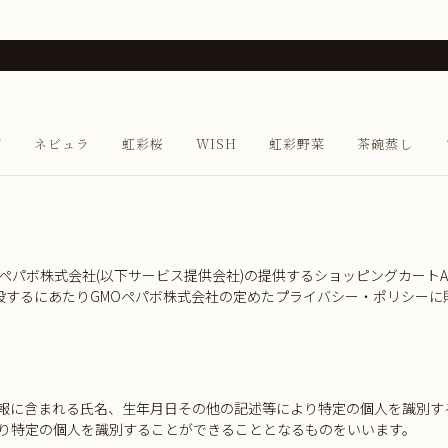
び
ネビュラ
虹彩桜
WISH
虹彩野菜
茶碗蒸し
Oペパボ株式会社
(以下サービス提供会社)の提供するショッピングカートA
設するにあたりGMOペパボ株式会社の定めた
プライバシー・ポリシー
に
報に含まれる氏名、生年月日その他の記述等により特定の個人を識別す
り特定の個人を識別することができることとなるものをいいます。