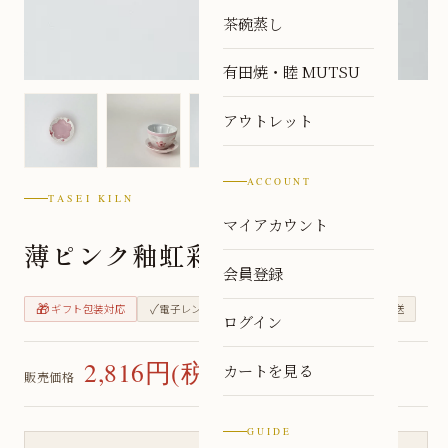
茶碗蒸し
有田焼・睦 MUTSU
アウトレット
ACCOUNT
TASEI KILN
マイアカウント
薄ピンク釉虹彩桜 桜豆皿
会員登録
🎁
✓
✓
🏭
ギフト包装対応
電子レンジ対応
食洗機対応
窯元直送
ログイン
2,816円(税込)
カートを見る
販売価格
GUIDE