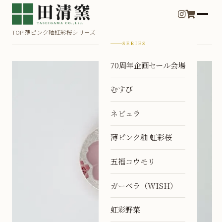
TOP
薄ピンク釉虹彩桜シリーズ
›
SERIES
70周年企画セール会場
むすび
ネビュラ
薄ピンク釉 虹彩桜
五福コウモリ
ガーベラ（WISH）
虹彩野菜