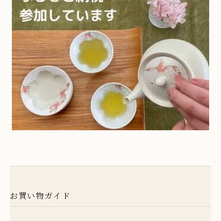
23
24
25
26
27
28
29
五福こうもりシリーズ
30
31
方割シリーズ
土・日・祝日は定休日となります。
お休み期間中のご注文商品の発送、
伝統工芸士作品 - ガーベラシリーズ
お問い合わせの対応は翌営業日以降と
なりますので、予めご了承ください。
茶碗蒸し
ギフト包装
お買い物ガイド