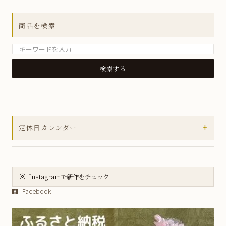
アウトレットセール
商品を検索
MUSUBIシリーズ
箸置き
小皿
銘々皿
小鉢
+
定休日カレンダー
小丼
2026年8月
皿
日
月
火
水
木
金
土
大皿
Instagramで新作をチェック
1
Facebook
2
3
4
5
6
7
8
虹彩野菜シリーズ
9
10
11
12
13
14
15
薄ピンク釉虹彩桜シリーズ
16
17
18
19
20
21
22