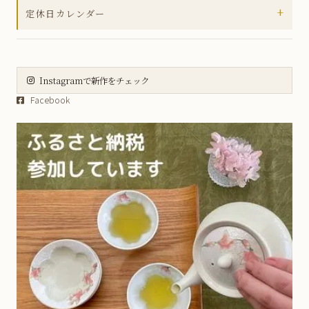
+
定休日カレンダー
小丼
2026年8月
皿
日
月
火
水
木
金
土
大皿
Instagramで新作をチェック
1
Facebook
2
3
4
5
6
7
8
虹彩野菜シリーズ
9
10
11
12
13
14
15
薄ピンク釉虹彩桜シリーズ
16
17
18
19
20
21
22
23
24
25
26
27
28
29
五福こうもりシリーズ
30
31
方割シリーズ
土・日・祝日は定休日となります。
お休み期間中のご注文商品の発送、
伝統工芸士作品 - ガーベラシリーズ
お問い合わせの対応は翌営業日以降と
なりますので、予めご了承ください。
茶碗蒸し
ギフト包装