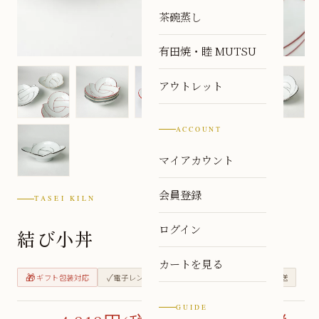
茶碗蒸し
有田焼・睦 MUTSU
アウトレット
ACCOUNT
マイアカウント
会員登録
TASEI KILN
ログイン
結び小丼
カートを見る
🎁
✓
✓
🏭
ギフト包装対応
電子レンジ対応
食洗機対応
窯元直送
GUIDE