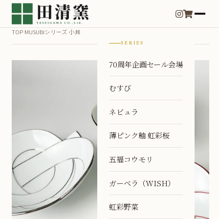
TOP
MUSUBIシリーズ
小丼
›
›
SERIES
70周年企画セール会場
むすび
ネビュラ
薄ピンク釉 虹彩桜
五福コウモリ
ガーベラ（WISH）
虹彩野菜