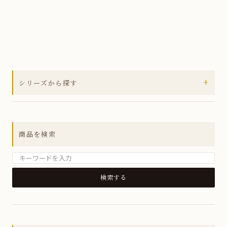
+
シリーズから探す
全ての商品
アウトレットセール
商品を検索
MUSUBIシリーズ
箸置き
小皿
銘々皿
小鉢