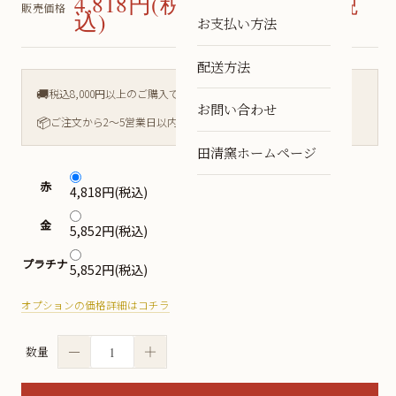
4,818円(税込) 〜 5,852円(税
販売価格
込)
お支払い方法
配送方法
🚚
税込8,000円以上のご購入で送料無料
お問い合わせ
📦
ご注文から2〜5営業日以内に発送
田清窯ホームページ
赤
4,818円(税込)
金
5,852円(税込)
プラチナ
5,852円(税込)
オプションの価格詳細はコチラ
－
＋
数量