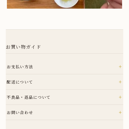
お買い物ガイド
+
お支払い方法
クレジット
+
配送について
銀行振込
コンビニ
ヤマト運輸
+
不良品・返品について
Amazon Pay
詳細はこちら
Amazonのアカウントに登録された配送先や支払い方法を利用して決済でき
商品到着後速やかにご連絡ください。商品に欠陥がある場合を除き、返品に
+
ます。
お問い合わせ
は応じかねますのでご了承ください。
詳細はこちら
TEL: 0955-42-5201
詳細はこちら