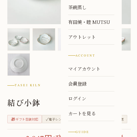
茶碗蒸し
有田焼・睦 MUTSU
アウトレット
ACCOUNT
マイアカウント
会員登録
TASEI KILN
ログイン
結び小鉢
カートを見る
🎁
✓
✓
🏭
ギフト包装対応
電子レンジ対応
食洗機対応
窯元直送
GUIDE