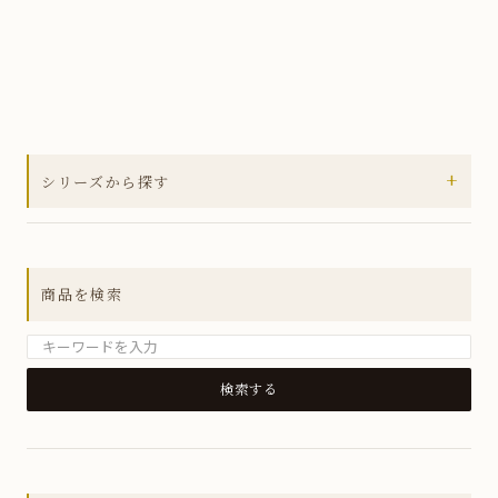
+
シリーズから探す
全ての商品
アウトレットセール
商品を検索
MUSUBIシリーズ
箸置き
小皿
銘々皿
小鉢