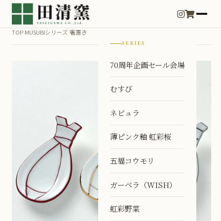
TOP
MUSUBIシリーズ
箸置き
›
›
SERIES
70周年企画セール会場
むすび
ネビュラ
薄ピンク釉 虹彩桜
五福コウモリ
ガーベラ（WISH）
虹彩野菜