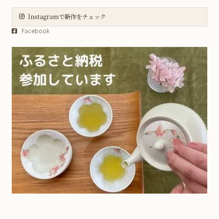
日
月
火
水
木
金
土
大皿
Instagramで新作をチェック
1
Facebook
2
3
4
5
6
7
8
虹彩野菜シリーズ
9
10
11
12
13
14
15
薄ピンク釉虹彩桜シリーズ
16
17
18
19
20
21
22
23
24
25
26
27
28
29
五福こうもりシリーズ
30
31
方割シリーズ
土・日・祝日は定休日となります。
お休み期間中のご注文商品の発送、
伝統工芸士作品 - ガーベラシリーズ
お問い合わせの対応は翌営業日以降と
なりますので、予めご了承ください。
茶碗蒸し
ギフト包装