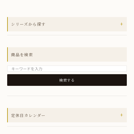
+
シリーズから探す
全ての商品
アウトレットセール
商品を検索
MUSUBIシリーズ
箸置き
小皿
銘々皿
小鉢
+
定休日カレンダー
小丼
2026年8月
皿