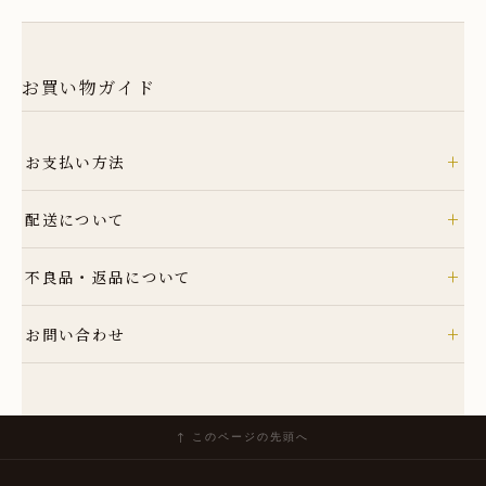
お買い物ガイド
+
お支払い方法
クレジット
+
配送について
銀行振込
コンビニ
ヤマト運輸
+
不良品・返品について
Amazon Pay
詳細はこちら
Amazonのアカウントに登録された配送先や支払い方法を利用して決済でき
商品到着後速やかにご連絡ください。商品に欠陥がある場合を除き、返品に
+
ます。
お問い合わせ
は応じかねますのでご了承ください。
詳細はこちら
TEL: 0955-42-5201
詳細はこちら
MAIL: shop@taseigama.com
↑ このページの先頭へ