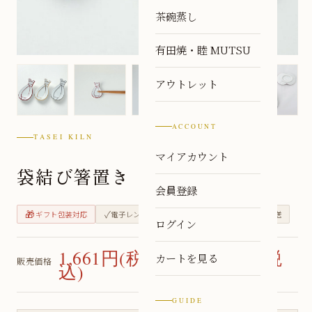
茶碗蒸し
有田焼・睦 MUTSU
アウトレット
ACCOUNT
TASEI KILN
マイアカウント
袋結び箸置き
会員登録
🎁
✓
✓
🏭
ギフト包装対応
電子レンジ対応
食洗機対応
窯元直送
ログイン
1,661円(税込) 〜 2,002円(税
カートを見る
販売価格
込)
GUIDE